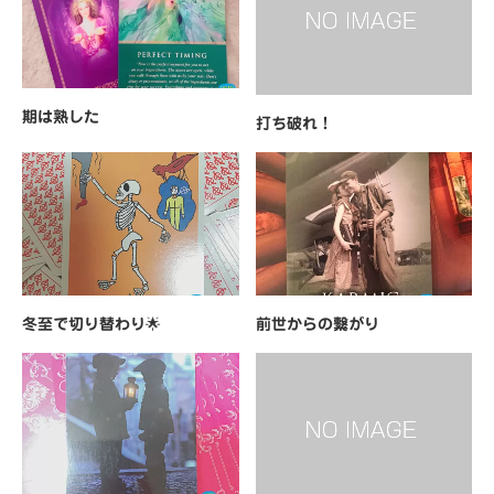
期は熟した
打ち破れ！
冬至で切り替わり🌟
前世からの繋がり