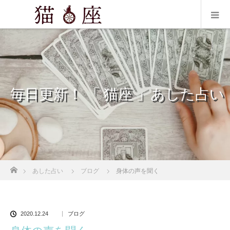
毎日更新！ 「 猫座 」あした占い
ホーム
あした占い
ブログ
身体の声を聞く
2020.12.24
ブログ