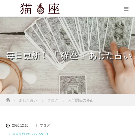
毎日更新！ 「 猫座 」あした占い
ホーム
あした占い
ブログ
人間関係の修正
2020.12.18
ブログ