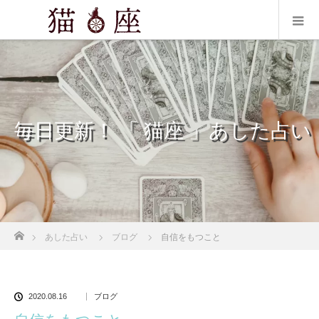
毎日更新！ 「 猫座 」あした占い
ホーム
あした占い
ブログ
自信をもつこと
2020.08.16
ブログ